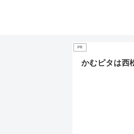
PR
かむピタは西