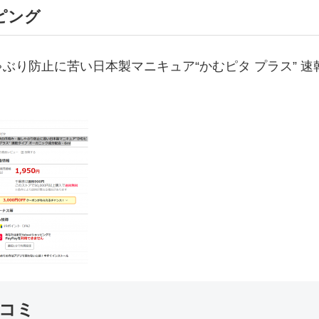
ピング
ぶり防止に苦い日本製マニキュア“かむピタ プラス” 速
コミ