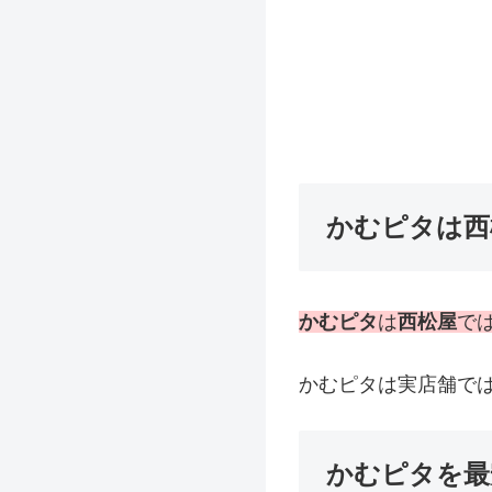
かむピタは西
かむピタ
は
西松屋
で
かむピタは実店舗で
かむピタを最