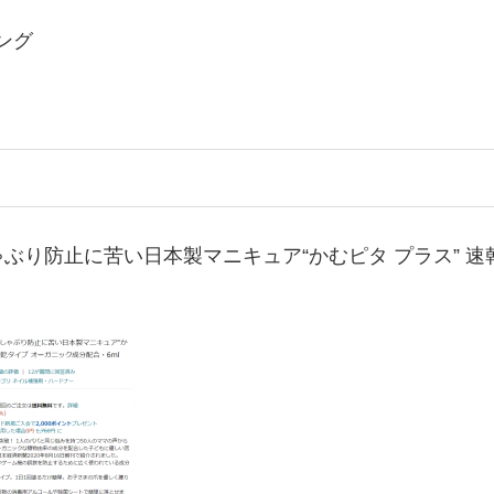
ング
ぶり防止に苦い日本製マニキュア“かむピタ プラス” 速